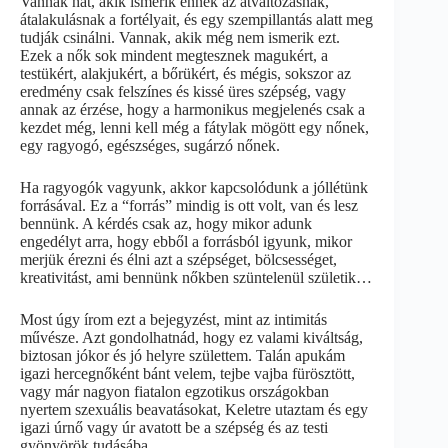
Vannak hát, akik ismerik ennek az átváltozásnak,
átalakulásnak a fortélyait, és egy szempillantás alatt meg
tudják csinálni. Vannak, akik még nem ismerik ezt.
Ezek a nők sok mindent megtesznek magukért, a
testükért, alakjukért, a bőrükért, és mégis, sokszor az
eredmény csak felszínes és kissé üres szépség, vagy
annak az érzése, hogy a harmonikus megjelenés csak a
kezdet még, lenni kell még a fátylak mögött egy nőnek,
egy ragyogó, egészséges, sugárzó nőnek.
Ha ragyogók vagyunk, akkor kapcsolódunk a jóllétünk
forrásával. Ez a “forrás” mindig is ott volt, van és lesz
bennünk. A kérdés csak az, hogy mikor adunk
engedélyt arra, hogy ebből a forrásból igyunk, mikor
merjük érezni és élni azt a szépséget, bölcsességet,
kreativitást, ami bennünk nőkben szüntelenül születik…
Most úgy írom ezt a bejegyzést, mint az intimitás
művésze. Azt gondolhatnád, hogy ez valami kiváltság,
biztosan jókor és jó helyre születtem. Talán apukám
igazi hercegnőként bánt velem, tejbe vajba fürösztött,
vagy már nagyon fiatalon egzotikus országokban
nyertem szexuális beavatásokat, Keletre utaztam és egy
igazi úrnő vagy úr avatott be a szépség és az testi
gyönyörök tudásába.