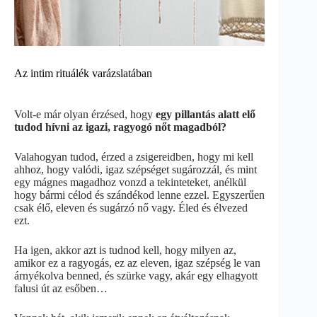
Az intim rituálék varázslatában
Volt-e már olyan érzésed, hogy
egy pillantás alatt elő
tudod hívni az igazi, ragyogó nőt magadból?
Valahogyan tudod, érzed a zsigereidben, hogy mi kell
ahhoz, hogy valódi, igaz szépséget sugározzál, és mint
egy mágnes magadhoz vonzd a tekinteteket, anélkül
hogy bármi célod és szándékod lenne ezzel. Egyszerűen
csak élő, eleven és sugárzó nő vagy. Éled és élvezed
ezt.
Ha igen, akkor azt is tudnod kell, hogy milyen az,
amikor ez a ragyogás, ez az eleven, igaz szépség le van
árnyékolva benned, és szürke vagy, akár egy elhagyott
falusi út az esőben…