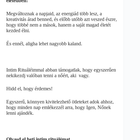
életedben!
Megváltoznak a napjaid, az energiád több lesz, a
kreativitás árad benned, és előbb utóbb azt veszed észre,
hogy többé nem a mások, hanem a saját magad életét
kezded élni.
És ennél, aligha lehet nagyobb kaland.
Intim Rituáléimmal abban támogatlak, hogy egyszerűen
nekikezdj valóban tenni a nőért, aki vagy.
Hidd el, hogy érdemes!
Egyszerű, könnyen kivitelezhető ötleteket adok ahhoz,
hogy minden nap emlékezzél arra, hogy Igen, Nőnek
lenni ajándék.
Olvasd el heti intim rituálémat