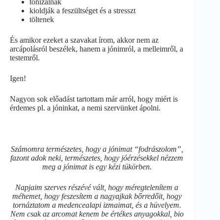
tonizálnak
kioldják a feszültséget és a stresszt
töltenek
És amikor ezeket a szavakat írom, akkor nem az
arcápolásról beszélek, hanem a jónimról, a melleimről, a
testemről.
Igen!
Nagyon sok előadást tartottam már arról, hogy miért is
érdemes pl. a jóninkat, a nemi szervünket ápolni.
Számomra természetes, hogy a jónimat “fodrászolom”,
fazont adok neki, természetes, hogy jóérzésekkel nézzem
meg a jónimat is egy kézi tükörben.
Napjaim szerves részévé vált, hogy méregtelenítem a
méhemet, hogy feszesítem a nagyajkak bőrredőit, hogy
tornáztatom a medencealapi izmaimat, és a hüvelyem.
Nem csak az arcomat kenem be értékes anyagokkal, bio