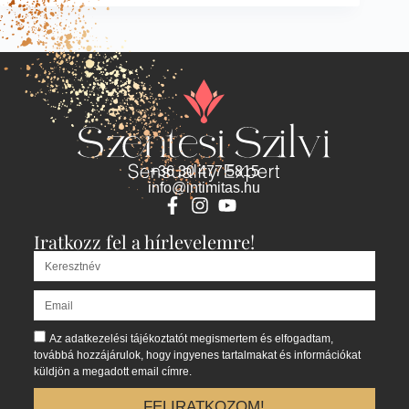
+36 30 477 5815
info@intimitas.hu
Iratkozz fel a hírlevelemre!
Az adatkezelési tájékoztatót megismertem és elfogadtam,
továbbá hozzájárulok, hogy ingyenes tartalmakat és információkat
küldjön a megadott email címre.
FELIRATKOZOM!