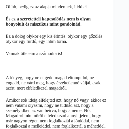
Ohhh, pedig ez az alapja mindennek, hidd el…
És ez
a szeretetteli kapcsolódás nem is olyan
bonyolult és misztikus mint gondolnád.
Ez a dolog olykor egy kis érintés, olykor egy gőzölés
olykor egy fürdő, egy intim torna.
Vannak ötleteim a számodra is!
A lényeg, hogy ne engedd magad eltompulni, ne
engedd, ne várd meg, hogy érzéketlenné váljál, csak
azért, mert elfeledkezel magadról.
Amikor sok ideig elfelejted azt, hogy nő vagy, akkor ez
nem valami olyasmi, hogy ne tudnád azt, hogy a
személyidben az van beírva, hogy a neme: Nő.
Magadról mint nőről elfeledkezni annyit jelent, hogy
már nagyon régen nem foglalkoztál a jóniddal, nem
foglalkoztál a melleiddel, nem foglalkoztál a méheddel.