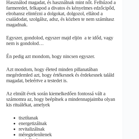
Használod magadat, és használnak mint nőt. Felhúzod a
farmeredet, felkapod a divatos és kényelmes edzőcipőd,
elrohansz elintézni a dolgokat, dolgozol, ellátod a
családodat, szolgálsz, adsz, és közben te nem számítasz
magadnak.
Egyszer, gondolod, egyszer majd eljön a te időd, vagy
nem is gondolod…
Én pedig azt mondom, hogy nincsen egyszer.
Azt mondom, hogy életed minden pillanatában
megérdemled azt, hogy értékesnek és érdekesnek találd
magadat, beleértve a testedet is.
Az elmúlt évek során kiemelkedően fontossá vált a
számomra az, hogy beépítsek a mindennapjaimba olyan
kis rituálékat, amelyek
tisztítanak
energetizálnak
revitalizálnak
méregtelenítenek