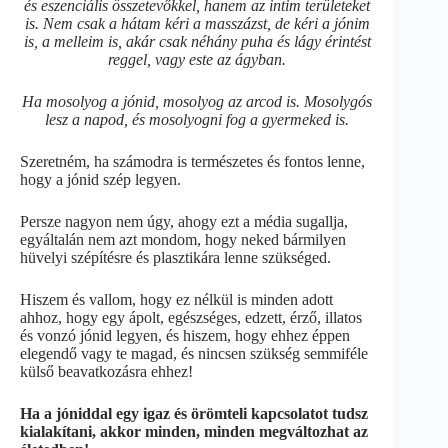
és eszenciális összetevőkkel, hanem az intim területeket
is. Nem csak a hátam kéri a masszázst, de kéri a jónim
is, a melleim is, akár csak néhány puha és lágy érintést
reggel, vagy este az ágyban.
Ha mosolyog a jónid, mosolyog az arcod is. Mosolygós
lesz a napod, és mosolyogni fog a gyermeked is.
Szeretném, ha számodra is természetes és fontos lenne,
hogy a jónid szép legyen.
Persze nagyon nem úgy, ahogy ezt a média sugallja,
egyáltalán nem azt mondom, hogy neked bármilyen
hüvelyi szépítésre és plasztikára lenne szükséged.
Hiszem és vallom, hogy ez nélkül is minden adott
ahhoz, hogy egy ápolt, egészséges, edzett, érző, illatos
és vonzó jónid legyen, és hiszem, hogy ehhez éppen
elegendő vagy te magad, és nincsen szükség semmiféle
külső beavatkozásra ehhez!
Ha a jóniddal egy igaz és örömteli kapcsolatot tudsz
kialakítani, akkor minden, minden megváltozhat az