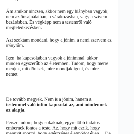
Ám amikor nincsen, akkor nem egy hiányban vagyok,
nem az önsajnálatban, a várakozásban, vagy a szívem
bezárásban. És végképp nem a testemről való
megfeledkezésben.
Azt szoktam mondani, hogy a jónim, a nemi szervem az
iránytűm.
Igen, ha kapcsolatban vagyok a jónimmal, akkor
minden egyszerűbb az életemben. Tudom, hogy merre
menjek, mit döntsek, mire mondjak igent, és mire
nemet.
De tovább megyek. Nem is a jónim, hanem
a
testemmel való intim kapcsolat az, ami mindennek
az alapja.
Persze tudom, hogy sokaknak, egyre több tudatos
embernek fontos a teste. Az, hogy mit eszik, hogy
mennyit sportol, hogy egészséges életmódot éljen… De