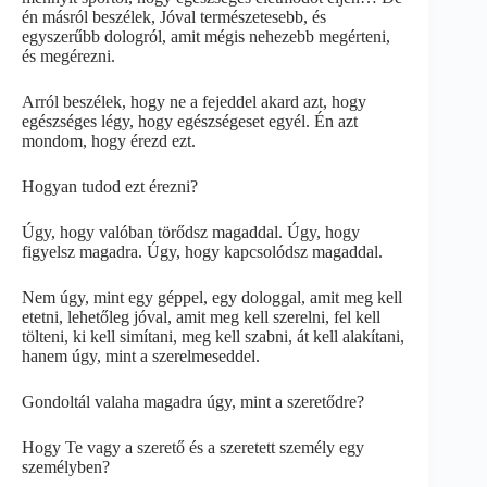
én másról beszélek, Jóval természetesebb, és
egyszerűbb dologról, amit mégis nehezebb megérteni,
és megérezni.
Arról beszélek, hogy ne a fejeddel akard azt, hogy
egészséges légy, hogy egészségeset egyél. Én azt
mondom, hogy érezd ezt.
Hogyan tudod ezt érezni?
Úgy, hogy valóban törődsz magaddal. Úgy, hogy
figyelsz magadra. Úgy, hogy kapcsolódsz magaddal.
Nem úgy, mint egy géppel, egy dologgal, amit meg kell
etetni, lehetőleg jóval, amit meg kell szerelni, fel kell
tölteni, ki kell simítani, meg kell szabni, át kell alakítani,
hanem úgy, mint a szerelmeseddel.
Gondoltál valaha magadra úgy, mint a szeretődre?
Hogy Te vagy a szerető és a szeretett személy egy
személyben?