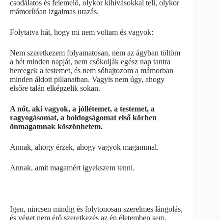
csodálatos és felemelő, olykor kihívásokkal teli, olykor
mámorítóan izgalmas utazás.
Folytatva hát, hogy mi nem voltam és vagyok:
Nem szeretkezem folyamatosan, nem az ágyban töltöm
a hét minden napját, nem csókolják egész nap tantra
hercegek a testemet, és nem sóhajtozom a mámorban
minden áldott pillanatban. Vagyis nem úgy, ahogy
elsőre talán elképzelik sokan.
A nőt, aki vagyok, a jóllétemet, a testemet, a
ragyogásomat, a boldogságomat első körben
önmagamnak köszönhetem.
Annak, ahogy érzek, ahogy vagyok magammal.
Annak, amit magamért igyekszem tenni.
Igen, nincsen mindig és folytonosan szerelmes lángolás,
és véget nem érő szeretkezés az én életemben sem.