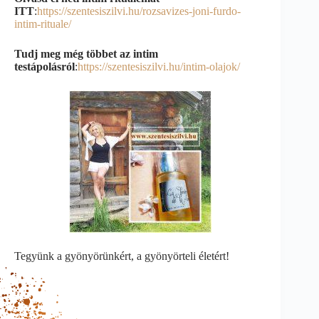
ITT
:
https://szentesiszilvi.hu/rozsavizes-joni-furdo-
intim-rituale/
Tudj meg még többet az intim
testápolásról
:
https://szentesiszilvi.hu/intim-olajok/
Tegyünk a gyönyörünkért, a gyönyörteli életért!