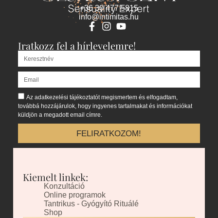
+36 30 477 5815
info@intimitas.hu
Iratkozz fel a hírlevelemre!
Az adatkezelési tájékoztatót megismertem és elfogadtam,
továbbá hozzájárulok, hogy ingyenes tartalmakat és információkat
küldjön a megadott email címre.
FELIRATKOZOM!
Kiemelt linkek:
Konzultáció
Online programok
Tantrikus - Gyógyító Rituálé
Shop