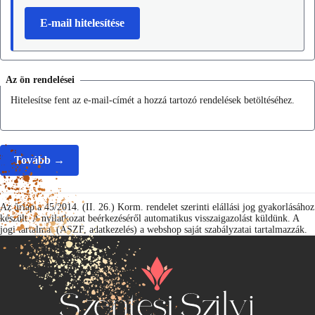
E-mail hitelesítése
Az ön rendelései
Hitelesítse fent az e-mail-címét a hozzá tartozó rendelések betöltéséhez.
Tovább →
Az űrlap a 45/2014. (II. 26.) Korm. rendelet szerinti elállási jog gyakorlásához
készült. A nyilatkozat beérkezéséről automatikus visszaigazolást küldünk. A
jogi tartalmat (ÁSZF, adatkezelés) a webshop saját szabályzatai tartalmazzák.