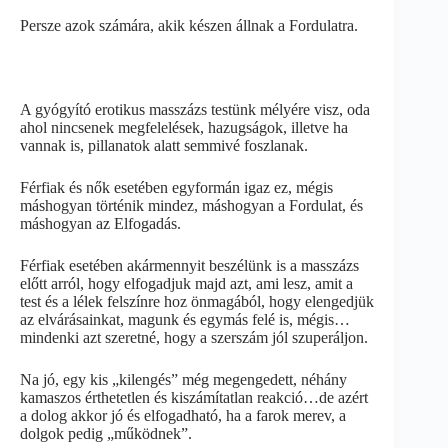
Persze azok számára, akik készen állnak a Fordulatra.
A gyógyító erotikus masszázs testünk mélyére visz, oda
ahol nincsenek megfelelések, hazugságok, illetve ha
vannak is, pillanatok alatt semmivé foszlanak.
Férfiak és nők esetében egyformán igaz ez, mégis
máshogyan történik mindez, máshogyan a Fordulat, és
máshogyan az Elfogadás.
Férfiak esetében akármennyit beszélünk is a masszázs
előtt arról, hogy elfogadjuk majd azt, ami lesz, amit a
test és a lélek felszínre hoz önmagából, hogy elengedjük
az elvárásainkat, magunk és egymás felé is, mégis…
mindenki azt szeretné, hogy a szerszám jól szuperáljon.
Na jó, egy kis „kilengés” még megengedett, néhány
kamaszos érthetetlen és kiszámítatlan reakció…de azért
a dolog akkor jó és elfogadható, ha a farok merev, a
dolgok pedig „működnek”.