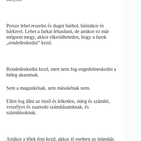
Persze lehet reszelni és dugni bárhol, bármikor és
bárkivel. Lehet a farkat lehasítani, de amikor ez már
mégsem megy, akkor elkerülhetetlen, hogy a farok
„rendetlenkedni” kezd.
Rendetlenkedni kezd, mert nem fog engedelmeskedni a
hideg akaratnak.
Sem a magunkénak, sem másokénak nem.
Ellen fog állni az önző és lelketlen, rideg és számító,
veszélyes és zsarnoki számításainknak, és
számításoknak.
Amikor a lélek érni kezd, akkor jó esetben az intimitás