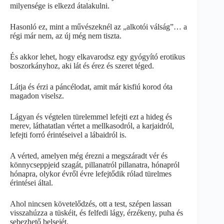
milyensége is elkezd átalakulni.
Hasonló ez, mint a művészeknél az „alkotói válság”… a
régi már nem, az új még nem tiszta.
És akkor lehet, hogy elkavarodsz egy gyógyító erotikus
boszorkányhoz, aki lát és érez és szeret téged.
Látja és érzi a páncélodat, amit már kisfiú korod óta
magadon viselsz.
Lágyan és végtelen türelemmel lefejti ezt a hideg és
merev, láthatatlan vértet a mellkasodról, a karjaidról,
lefejti forró érintéseivel a lábaidról is.
A vérted, amelyen még érezni a megszáradt vér és
könnycseppjeid szagát, pillanatról pillanatra, hónapról
hónapra, olykor évről évre lefejtődik rólad türelmes
érintései által.
Ahol nincsen követelődzés, ott a test, szépen lassan
visszahúzza a tüskéit, és felfedi lágy, érzékeny, puha és
sebezhető belsejét.