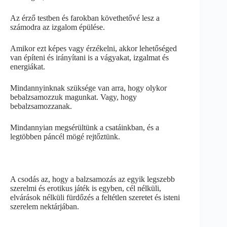
Az érző testben és farokban követhetővé lesz a
számodra az izgalom épülése.
Amikor ezt képes vagy érzékelni, akkor lehetőséged
van építeni és irányítani is a vágyakat, izgalmat és
energiákat.
Mindannyinknak szüksége van arra, hogy olykor
bebalzsamozzuk magunkat. Vagy, hogy
bebalzsamozzanak.
Mindannyian megsérültünk a csatáinkban, és a
legtöbben páncél mögé rejtőztünk.
A csodás az, hogy a balzsamozás az egyik legszebb
szerelmi és erotikus játék is egyben, cél nélküli,
elvárások nélküli fürdőzés a feltétlen szeretet és isteni
szerelem nektárjában.