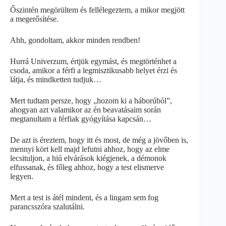
Őszintén megörültem és fellélegeztem, a mikor megjött
a megerősítése.
Ahh, gondoltam, akkor minden rendben!
Hurrá Univerzum, értjük egymást, és megtörténhet a
csoda, amikor a férfi a legmisztikusabb helyet érzi és
látja, és mindketten tudjuk…
Mert tudtam persze, hogy „hozom ki a háborúból”,
ahogyan azt valamikor az én beavatásaim során
megtanultam a férfiak gyógyítása kapcsán…
De azt is éreztem, hogy itt és most, de még a jövőben is,
mennyi kört kell majd lefutni ahhoz, hogy az elme
lecsituljon, a hiú elvárások kiégjenek, a démonok
elfussanak, és főleg ahhoz, hogy a test elismerve
legyen.
Mert a test is átél mindent, és a lingam sem fog
parancsszóra szalutálni.