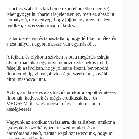
Lehet és szabad is közben érezni (elméletben persze),
lehet gyógyulni (bármit is jelentsen ez, mert ez abszolút
homályos), de a lényeg, hogy jöjjön egy megerősítés:
rendben, a szerszám még működik.
Láttam, éreztem és tapasztaltam, hogy férfiben a lélek és
a test milyen nagyon messze van egymástól…
A fejben, és olykor a szívben is ott a megértés csírája,
olykor már, akár egy növény növekedésnek is indul,
felsejlik a távolban, hogy jó lenne érezni, bevonódni,
finomodni, igazi magabiztosságra szert tenni, tovább
bírni, máshova jutni.
Aztán, amikor éles a szituáció, amikor a kapott érintések
finomak, kedvesek és mégis erotikusak is… és
MÉGSEM áll, vagy mégsem úgy… akkor jön a
kétségbeesés.
Vágyunk az erotikus varázslatra, de az üstben, amikor a
gyógyító boszorkány ízekre szed minket, és új
harmóniába alakít, riadtan kapálózni kezdünk, hogy mi
lesz az erekciónkkal…