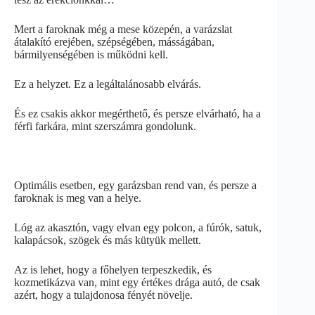
Mert a faroknak még a mese közepén, a varázslat
átalakító erejében, szépségében, másságában,
bármilyenségében is működni kell.
Ez a helyzet. Ez a legáltalánosabb elvárás.
És ez csakis akkor megérthető, és persze elvárható, ha a
férfi farkára, mint szerszámra gondolunk.
Optimális esetben, egy garázsban rend van, és persze a
faroknak is meg van a helye.
Lóg az akasztón, vagy elvan egy polcon, a fúrók, satuk,
kalapácsok, szögek és más kütyük mellett.
Az is lehet, hogy a főhelyen terpeszkedik, és
kozmetikázva van, mint egy értékes drága autó, de csak
azért, hogy a tulajdonosa fényét növelje.