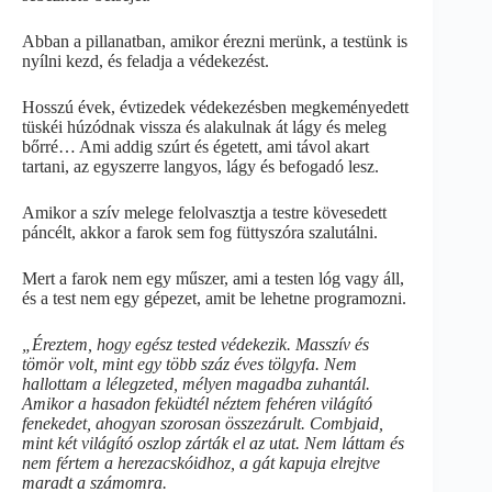
Abban a pillanatban, amikor érezni merünk, a testünk is
nyílni kezd, és feladja a védekezést.
Hosszú évek, évtizedek védekezésben megkeményedett
tüskéi húzódnak vissza és alakulnak át lágy és meleg
bőrré… Ami addig szúrt és égetett, ami távol akart
tartani, az egyszerre langyos, lágy és befogadó lesz.
Amikor a szív melege felolvasztja a testre kövesedett
páncélt, akkor a farok sem fog füttyszóra szalutálni.
Mert a farok nem egy műszer, ami a testen lóg vagy áll,
és a test nem egy gépezet, amit be lehetne programozni.
„Éreztem, hogy egész tested védekezik. Masszív és
tömör volt, mint egy több száz éves tölgyfa. Nem
hallottam a lélegzeted, mélyen magadba zuhantál.
Amikor a hasadon feküdtél néztem fehéren világító
fenekedet, ahogyan szorosan összezárult. Combjaid,
mint két világító oszlop zárták el az utat. Nem láttam és
nem fértem a herezacskóidhoz, a gát kapuja elrejtve
maradt a számomra.