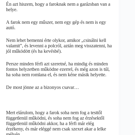
Én azt hiszem, hogy a faroknak nem a garázsban van a
helye.
A farok nem egy műszer, nem egy gép és nem is egy
autó.
Nem lehet bemenni érte olykor, amikor „csinálni kell
valamit”, és levenni a polcról, aztán meg visszatenni, ha
jól működött (és ha kevésbé).
Persze minden férfi azt szeretné, ha mindig és minden
fontos helyzetben működne ezerrel, és még azon is túl,
ha soha nem romlana el, és nem kéne másik helyette.
De most jönne az a bizonyos csavar…
Mert elárulom, hogy a farok soha nem fog a testtől
függetlenül működni, és soha nem fog az érzésektől
függetlenül működni akkor, ha a férfi már elég
érzékeny, és már eléggé nem csak szexet akar a lelke
mélyén.