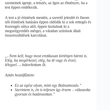
szemeinek igenje, a tetszés, az Igen az élményre, ha a
test éppen emlékezik.
A test a jó érintések mentén, a szerető jelenlét és finom
női érintések hatására éppen oldódik ki a sok rettegés és
feszengés súlya alól, éppen tisztulnak ki a
megszégyenítés mérgei, a váratlan szúrások általi
összerezdülések karcolásai.
„- Nem kell, hogy most erotikusan történjen bármi is.
Elég, ha megérkezel, elég, ha itt vagy és érzel,
lélegzel…- bátorítottam őt.
Aztán hozzáfűztem:
Ez az egész olyan, mint egy Balzsamozás.”
Szerintem is, én is teljesen így érzem – válaszolta
gyorsan és határozottan.”