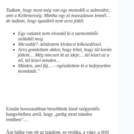
Tudtam, hogy most még van egy menedék a számodra,
ami a Kellemesség. Mintha egy jó masszázson lennél…
de tudtam, hogy igazából nem arra jöttél.
Egy valamit nem olvastál ki a szemeimből-
szólaltál meg.
Micsodát?- kérdeztem kíváncsi lelkesedéssel.
Arra gondoltam akkor, hogy lehet, hogy túl korán
jöttem… Még nincsen itt az ideje… túl közel az a
nő, túl közel minden…
Minden, ami fáj… – egészítettem ki a befejezetlen
mondatát.”
Ezután hosszasabban beszéltünk kissé szégyenlős
hangvételben arról, hogy „pedig most minden
rendben”…
Ám hiába van ott az izgalom, az erotika, a vágy, a férfi