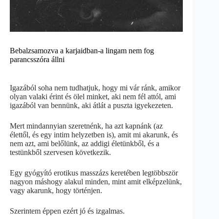
Bebalzsamozva a karjaidban-a lingam nem fog
parancsszóra állni
Igazából soha nem tudhatjuk, hogy mi vár ránk, amikor
olyan valaki érint és ölel minket, aki nem fél attól, ami
igazából van bennünk, aki átlát a puszta igyekezeten.
Mert mindannyian szeretnénk, ha azt kapnánk (az
élettől, és egy intim helyzetben is), amit mi akarunk, és
nem azt, ami belőlünk, az addigi életünkből, és a
testünkből szervesen következik.
Egy gyógyító erotikus masszázs keretében legtöbbször
nagyon máshogy alakul minden, mint amit elképzelünk,
vagy akarunk, hogy történjen.
Szerintem éppen ezért jó és izgalmas.