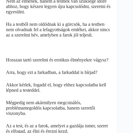
Nem az elmének, hanem a testnek van szüksége időre
ahhoz, hogy készen legyen újra kapcsolódni, szeretni és
egyesülni.
Ha a testből nem oldódnak ki a görcsök, ha a testben
nem olvadnak fel a lefagyottságok emlékei, akkor nincs
az a szerelmi hév, amelyben a farok jól teljesít.
Hosszan tartó szerelmi és erotikus élményekre vágysz?
Arra, hogy ezt a farkadban, a farkaddal is bírjad?
Akkor kérlek, fogadd el, hogy ehhez kapcsolatba kell
lépned a testeddel.
Mégpedig nem akármilyen megcsinálós,
problémamegoldós kapcsolatba, hanem szeretői
viszonyba.
Az a test, és az a farok, amelyet a gazdája ismer, szeret
és elfogad, az élni és érezni kezd.