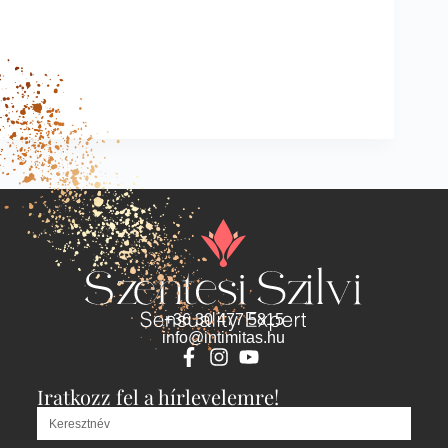
+36 30 477 5815
info@intimitas.hu
Iratkozz fel a hírlevelemre!