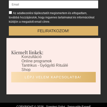
Az adatkezelési tájékoztatót megismertem és elfogadtam,
továbbá hozzájárulok, hogy ingyenes tartalmakat és információkat
küldjön a megadott email címre.
FELIRATKOZOM!
Kiemelt linkek:
Konzultáció
Online programok
Tantrikus - Gyógyító Rituálé
Shop
LÉPJ VELEM KAPCSOLATBA!
COPYRIGHT © 2026 · Szentesi Szilvi · Sensuality Expert