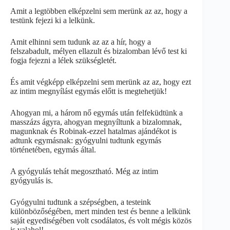
Amit a legtöbben elképzelni sem merünk az az, hogy a
testünk fejezi ki a lelkünk.
Amit elhinni sem tudunk az az a hír, hogy a
felszabadult, mélyen ellazult és bizalomban lévő test ki
fogja fejezni a lélek szükségletét.
És amit végképp elképzelni sem merünk az az, hogy ezt
az intim megnyílást egymás előtt is megtehetjük!
Ahogyan mi, a három nő egymás után felfeküdtünk a
masszázs ágyra, ahogyan megnyíltunk a bizalomnak,
magunknak és Robinak-ezzel hatalmas ajándékot is
adtunk egymásnak: gyógyulni tudtunk egymás
történetében, egymás által.
A gyógyulás tehát megosztható. Még az intim
gyógyulás is.
Gyógyulni tudtunk a szépségben, a testeink
különbözőségében, mert minden test és benne a lelkünk
saját egyediségében volt csodálatos, és volt mégis közös
is valahol!