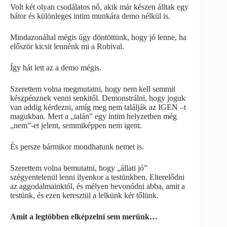
Volt két olyan csodálatos nő, akik már készen álltak egy
bátor és különleges intim munkára demo nélkül is.
Mindazonáltal mégis úgy döntöttünk, hogy jó lenne, ha
először kicsit lennénk mi a Robival.
Így hát lett az a demo mégis.
Szerettem volna megmutatni, hogy nem kell semmit
készpénznek venni senkitől. Demonstrálni, hogy joguk
van addig kérdezni, amíg meg nem találják az IGEN –t
magukban. Mert a „talán” egy intim helyzetben még
„nem”-et jelent, semmiképpen nem igent.
És persze bármikor mondhatunk nemet is.
Szerettem volna bemutatni, hogy „állati jó”
szégyentelenül lenni ilyenkor a testünkben. Elterelődni
az aggodalmainktól, és mélyen bevonódni abba, amit a
testünk, és ezen keresztül a lelkünk kér tőlünk.
Amit a legtöbben elképzelni sem merünk…