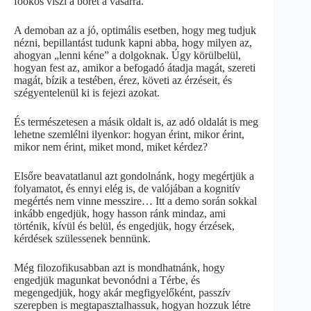
főokos viszi a bőrét a vásárra.
A demoban az a jó, optimális esetben, hogy meg tudjuk
nézni, bepillantást tudunk kapni abba, hogy milyen az,
ahogyan „lenni kéne” a dolgoknak. Úgy körülbelül,
hogyan fest az, amikor a befogadó átadja magát, szereti
magát, bízik a testében, érez, követi az érzéseit, és
szégyentelenül ki is fejezi azokat.
És természetesen a másik oldalt is, az adó oldalát is meg
lehetne szemlélni ilyenkor: hogyan érint, mikor érint,
mikor nem érint, miket mond, miket kérdez?
Elsőre beavatatlanul azt gondolnánk, hogy megértjük a
folyamatot, és ennyi elég is, de valójában a kognitív
megértés nem vinne messzire… Itt a demo során sokkal
inkább engedjük, hogy hasson ránk mindaz, ami
történik, kívül és belül, és engedjük, hogy érzések,
kérdések szülessenek bennünk.
Még filozofikusabban azt is mondhatnánk, hogy
engedjük magunkat bevonódni a Térbe, és
megengedjük, hogy akár megfigyelőként, passzív
szerepben is megtapasztalhassuk, hogyan hozzuk létre