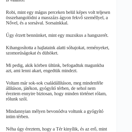
Robi, mint egy mágus perceken belül képes volt teljesen
összehangolódni a masszázs ágyon fekvő személlyel, a
Nővel, és a sorsával. Sorsainkkal.
Úgy érzett bennünket, mint egy muzsikus a hangszerét.
Kihangosította a hajlataink alatti sóhajokat, reményeket,
szomorúságokat és dühöket.
Mi pedig, akik körben ültünk, befogadtuk magunkba
azt, ami lenni akart, engedtük mindezt.
Voltam már sok-sok családállításon, meg mindenféle
állításon, játékon, gyógyító térben, de sehol nem
éreztem ennyire biztosan, hogy minden történet rólam,
rólunk szól.
Mindannyian mélyen bevonódva voltunk a gyógyító
intim térben.
Néha úgy éreztem, hogy a Tér kinyílik, és az erő, mint