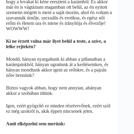
hogy a lovakat ki kéne ereszteni a karámból. És akkor
már én is vágtáztam magamban ott belül, az én nyitott
szemeim mögött is ment a saját mozim, ahol én voltam a
szavannák úrnője, szexuális és erotikus, és egész női
erőm és életem ura és istene és irányítója és élvezője!
WOWWW!
Ki ne érzett volna már ilyet belül a teste, a szíve, a
lelke rejtekén?
Mondd, hányan nyargaltunk ki abban a pillanatban a
karámjainkból, hányan ugrattunk át a kerítéseinken, és
hányan mondtunk akkor igent az erőnkre, és a pajzán
nőre bennünk?
Biztos vagyok abban, hogy nem annyian, ahányan
akkor a szobában ültünk.
Igen, ezért gyógyító ez minden résztvevőnek, ezért szól
ez még azokról is, akik éppen nincsenek jelen.
Amit elképzelni sem merünk: