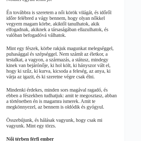
Én továbbra is szeretem a női körök világát, és időről
időre felébred a vágy bennem, hogy olyan nőkkel
vegyem magam körbe, akiktől tanulhatok, akik
elfogadnak, akiknek a társaságában ellazulhatok, és
valóban befogadóvá válhatok.
Mint egy fészek, körbe rakjuk magunkat melegséggel,
puhasággal és szépséggel. Nem számít az életkor, a
testalkat, a vagyon, a származás, a státusz, mindegy
kinek van bejárónője, ki hol költ, ki hányszor vált el,
hogy ki szűz, ki kurva, kicsoda a feleség, az anya, ki
várja az igazit, és ki szeretne végre csak élni.
Mindenki érdekes, minden sors magával ragadó, és
ebben a fészekben tudhatjuk: amit te megosztasz, abban
a történetben én is magamra ismerek. Amit te
megkönnyezel, az bennem is oldódik és gyógyul.
Összebújunk, és hálásak vagyunk, hogy csak mi
vagyunk. Mint egy törzs.
Női térben férfi ember