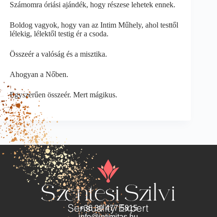
Számomra óriási ajándék, hogy részese lehetek ennek.
Boldog vagyok, hogy van az Intim Műhely, ahol testtől
lélekig, lélektől testig ér a csoda.
Összeér a valóság és a misztika.
Ahogyan a Nőben.
Egyszerűen összeér. Mert mágikus.
+36 30 477 5815
info@intimitas.hu