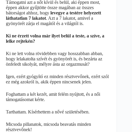
Támogatni azt a nőt kívül és belül, aki éppen most,
éppen akkor gyűjtötte össze magában az összes
bátorságot ahhoz, hogy
levegye a testére helyezett
láthatatlan 7 lakatot
. Azt a 7 lakatot, amivel a
gyönyörét zárja el magától és a világtól is.
Ki ne érzett volna már ilyet belül a teste, a szíve, a
lelke rejtekén?
Ki ne lett volna rövidebben vagy hosszabban abban,
hogy lelakatolta szívét és gyönyörét is, és bezárta az
önfeledt sikolyát, mélyre ásta az orgazmusát?
Igen, ezért gyógyító ez minden résztvevőnek, ezért szól
ez még azokról is, akik éppen nincsenek jelen.
Foghattam a két kezét, amit felém nyújtott, és a női
támogatásomat kérte.
Tarthattam. Kísérhettem a nővé születésében.
Micsoda pillanatok, micsoda beavatás minden
résztvevőnek!