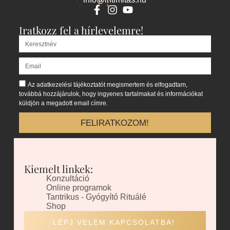
Iratkozz fel a hírlevelemre!
Az adatkezelési tájékoztatót megismertem és elfogadtam,
továbbá hozzájárulok, hogy ingyenes tartalmakat és információkat
küldjön a megadott email címre.
FELIRATKOZOM!
Kiemelt linkek:
Konzultáció
Online programok
Tantrikus - Gyógyító Rituálé
Shop
LÉPJ VELEM KAPCSOLATBA!