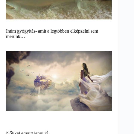
Intim gyógyítás- amit a legtöbben elképzelni sem
merünk…
Nőkkel együtt lenni jó.