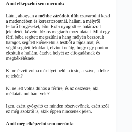
Amit elképzelni sem merünk:
Látni, ahogyan a
méhbe záródott düh
csavarodni kezd
a medencében és keresztcsontnál, hallani a mélyről
feltörő hörgéseket, látni Robi nyugodt és határozott
jelenlétét, követni biztos megtartó mozdulatait. Mint egy
férfi bába segített megszülni a hang mélyén beszorult
haragot, segített kiénekelni a testből a fájdalmat, és
végül segített feloldani, elvinni odáig, hogy egy ponton
elcsitult a hullám, átadva helyét az elfogadásnak és
megbékélésnek.
Ki ne érzett volna már ilyet belül a teste, a szíve, a lelke
rejtekén?
Ki ne lett volna dühös a férfire, és az összesre, aki
méltatatlanul bánt vele?
Igen, ezért gyógyító ez minden résztvevőnek, ezért szól
ez még azokról is, akik éppen nincsenek jelen.
Amit még elképzelni sem merünk: