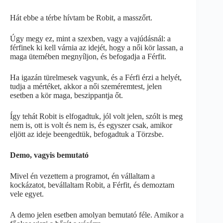
Hát ebbe a térbe hívtam be Robit, a masszőrt.
Úgy megy ez, mint a szexben, vagy a vajúdásnál: a
férfinek ki kell várnia az idejét, hogy a női kör lassan, a
maga ütemében megnyíljon, és befogadja a Férfit.
Ha igazán türelmesek vagyunk, és a Férfi érzi a helyét,
tudja a mértéket, akkor a női szeméremtest, jelen
esetben a kör maga, beszippantja őt.
Így tehát Robit is elfogadtuk, jól volt jelen, szólt is meg
nem is, ott is volt és nem is, és egyszer csak, amikor
eljött az ideje beengedtük, befogadtuk a Törzsbe.
Demo, vagyis bemutató
Mivel én vezettem a programot, én vállaltam a
kockázatot, bevállaltam Robit, a Férfit, és demoztam
vele egyet.
A demo jelen esetben amolyan bemutató féle. Amikor a