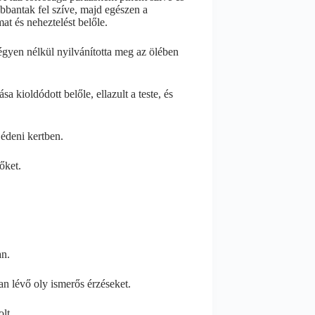
bbantak fel szíve, majd egészen a
at és neheztelést belőle.
égyen nélkül nyilvánította meg az ölében
 kioldódott belőle, ellazult a teste, és
 édeni kertben.
őket.
an.
n lévő oly ismerős érzéseket.
lt.