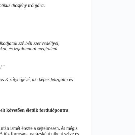
otikus dicsfény trónjára.
kodjatok szívbéli szenvedéllyel,
okat, és izgalommal megtölteni
j.”
 Királynőjévé, aki képes felizgatni és
jjelt követően életük fordulópontra
 után ismét érezte a sejtelmesen, és mégis
. A tűz forrósága parázsként pihent szíve és