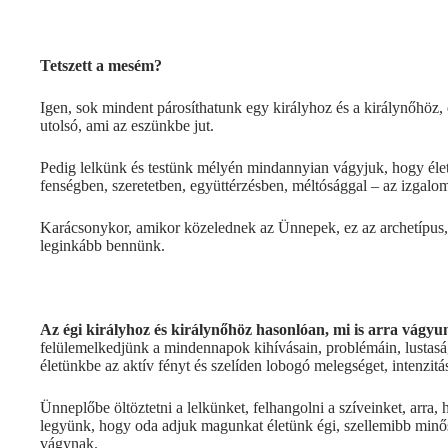
Tetszett a mesém?
Igen, sok mindent párosíthatunk egy királyhoz és a királynőhöz, de
utolsó, ami az eszünkbe jut.
Pedig lelkünk és testünk mélyén mindannyian vágyjuk, hogy éle
fenségben, szeretetben, együttérzésben, méltósággal – az izgal
Karácsonykor, amikor közelednek az Ünnepek, ez az archetípus, a
leginkább bennünk.
Az égi királyhoz és királynőhöz hasonlóan, mi is arra vágyu
felülemelkedjünk a mindennapok kihívásain, problémáin, lustas
életünkbe az aktív fényt és szelíden lobogó melegséget, intenzitás
Ünneplőbe öltöztetni a lelkünket, felhangolni a szíveinket, arra, 
legyünk, hogy oda adjuk magunkat életünk égi, szellemibb minőség
vágynak.