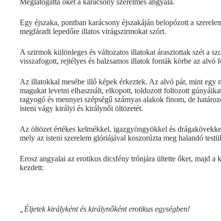
Meglátogatta őket a karácsony szerelmes angyala.
Egy éjszaka, pontban karácsony éjszakáján belopózott a szerele
megfáradt lepedőre illatos virágszirmokat szórt.
A szirmok különleges és változatos illatokat árasztottak szét a s
visszafogott, rejtélyes és balzsamos illatok fonták körbe az alvó fér
Az illatokkal mesébe illő képek érkeztek. Az alvó pár, mint egy 
magukat levetni elhasznált, elkopott, toldozott foltozott gúnyáikat
ragyogó és mennyei szépségű szárnyas alakok finom, de határozo
isteni vágy királyi és királynői öltözetét.
Az öltözet értékes kelmékkel, igazgyöngyökkel és drágakövekkel é
mely az isteni szerelem glóriájával koszorúzta meg halandó testü
Erosz angyalai az erotikus dicsfény trónjára ültette őket, majd
kezdett:
„Éljetek királyként és királynőként erotikus egységben!