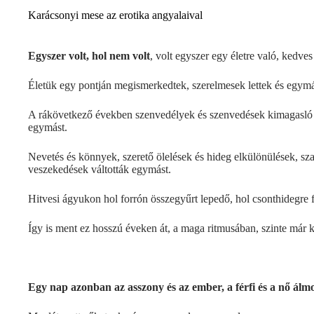
Karácsonyi mese az erotika angyalaival
Egyszer volt, hol nem volt
, volt egyszer egy életre való, kedves 
Életük egy pontján megismerkedtek, szerelmesek lettek és egymás
A rákövetkező években szenvedélyek és szenvedések kimagasló pi
egymást.
Nevetés és könnyek, szerető ölelések és hideg elkülönülések, sz
veszekedések váltották egymást.
Hitvesi ágyukon hol forrón összegyűrt lepedő, hol csonthidegre 
Így is ment ez hosszú éveken át, a maga ritmusában, szinte már k
Egy nap azonban az asszony és az ember, a férfi és a nő álmo