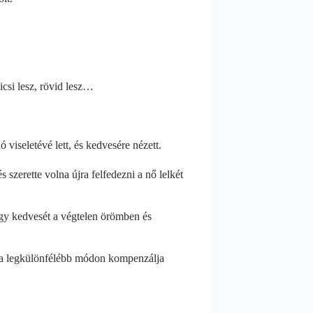
csi lesz, rövid lesz…
 viseletévé lett, és kedvesére nézett.
szerette volna újra felfedezni a nő lelkét
ogy kedvesét a végtelen örömben és
y a legkülönfélébb módon kompenzálja