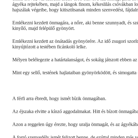
ágyéka rejtekében, majd a lángok finom, kékeslilás csóvákban lo
hajszálak végeibe, hogy kitisztítsanak minden szenvedést, fájdalm
Emlékezni kezdett önmagára, a nőre, aki benne szunnyadt, és sz
kinyíló, majd felépülő gyönyört.
Emlékezni kezdett az önátadás gyönyörére. Az idő zsugori szorítása
kinyújtózott a testében ficánkoló lelke.
Mélyen belélegezte a határtalanságot, és sokáig játszott ebben az
Mint egy sellő, testének hajlataiban gyönyörködött, és simogatta 
A férfi arra ébredt, hogy ismét bízik önmagában.
Az éjszaka elvitte a kínzó aggodalmakat. Hitt és bízott önmagáb
Azon a reggelen úgy érezte, hogy uralja önmagát, és az ágyékába
A forró szenvedély ismét felizott benne, de ezúttal minden más vo