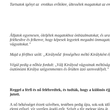
Tartsatok igényt az erotikus erőtökre, ültessétek magatokat az er
Álljatok egyenesen, öleljétek magatokhoz önbizalmatokat, és ural
felékesítve és felkenve, hogy képesek legyetek megadni önmagat
vágyaitokat.”
Majd a férfihez szólt: „Királynőd fenségéhez méltó Királyként él
Végül pedig a nőhöz fordult:
„
Válj Királyod vágyainak méltóságos
ösztönözni Királya szégyenmentes és őrülten izzó szenvedélyét.”
Reggel a férfi és nő felébredtek, és tudták, hogy a különös é
jutott.
A nő békésséget érzett szívében, testében pedig újra, sok-sok idő
elemi erővel, víz szerűen áradó erőt. Szívét a tűz melege járta át