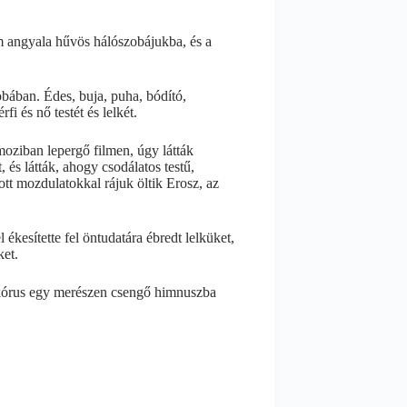
m angyala hűvös hálószobájukba, és a
zobában. Édes, buja, puha, bódító,
fi és nő testét és lelkét.
moziban lepergő filmen, úgy látták
, és látták, ahogy csodálatos testű,
tt mozdulatokkal rájuk öltik Erosz, az
kesítette fel öntudatára ébredt lelküket,
ket.
 a kórus egy merészen csengő himnuszba