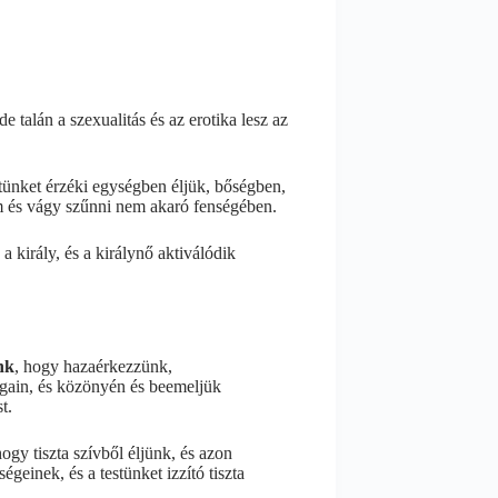
 talán a szexualitás és az erotika lesz az
tünket érzéki egységben éljük, bőségben,
om és vágy szűnni nem akaró fenségében.
 király, és a királynő aktiválódik
nk
, hogy hazaérkezzünk,
ágain, és közönyén és beemeljük
t.
hogy tiszta szívből éljünk, és azon
einek, és a testünket izzító tiszta