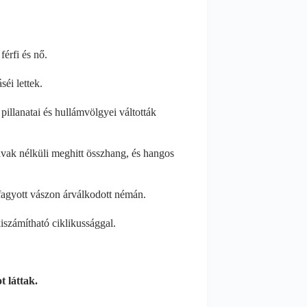
férfi és nő.
éi lettek.
llanatai és hullámvölgyei váltották
avak nélküli meghitt összhang, és hangos
fagyott vászon árválkodott némán.
iszámítható ciklikussággal.
t láttak.