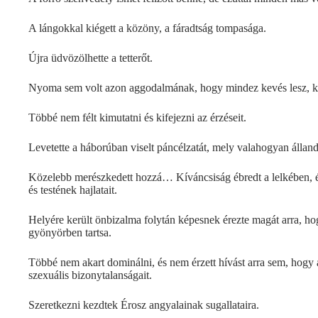
A lángokkal kiégett a közöny, a fáradtság tompasága.
Újra üdvözölhette a tetterőt.
Nyoma sem volt azon aggodalmának, hogy mindez kevés lesz, ki
Többé nem félt kimutatni és kifejezni az érzéseit.
Levetette a háborúban viselt páncélzatát, mely valahogyan állandó
Közelebb merészkedett hozzá… Kíváncsiság ébredt a lelkében, és 
és testének hajlatait.
Helyére került önbizalma folytán képesnek érezte magát arra, h
gyönyörben tartsa.
Többé nem akart dominálni, és nem érzett hívást arra sem, hog
szexuális bizonytalanságait.
Szeretkezni kezdtek Érosz angyalainak sugallataira.