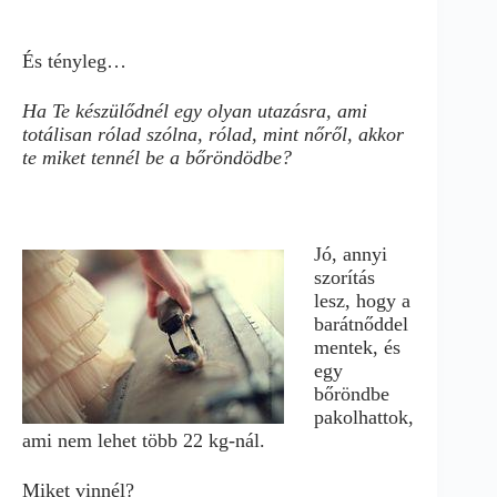
És tényleg…
Ha Te készülődnél egy olyan utazásra, ami
totálisan rólad szólna, rólad, mint nőről, akkor
te miket tennél be a bőröndödbe?
Jó, annyi
szorítás
lesz, hogy a
barátnőddel
mentek, és
egy
bőröndbe
pakolhattok,
ami nem lehet több 22 kg-nál.
Miket vinnél?