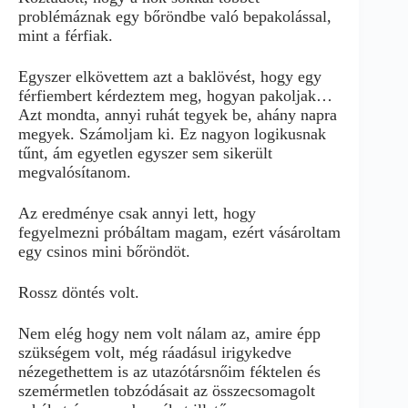
problémáznak egy bőröndbe való bepakolással,
mint a férfiak.
Egyszer elkövettem azt a baklövést, hogy egy
férfiembert kérdeztem meg, hogyan pakoljak…
Azt mondta, annyi ruhát tegyek be, ahány napra
megyek. Számoljam ki. Ez nagyon logikusnak
tűnt, ám egyetlen egyszer sem sikerült
megvalósítanom.
Az eredménye csak annyi lett, hogy
fegyelmezni próbáltam magam, ezért vásároltam
egy csinos mini bőröndöt.
Rossz döntés volt.
Nem elég hogy nem volt nálam az, amire épp
szükségem volt, még ráadásul irigykedve
nézegethettem is az utazótársnőim féktelen és
szemérmetlen tobzódásait az összecsomagolt