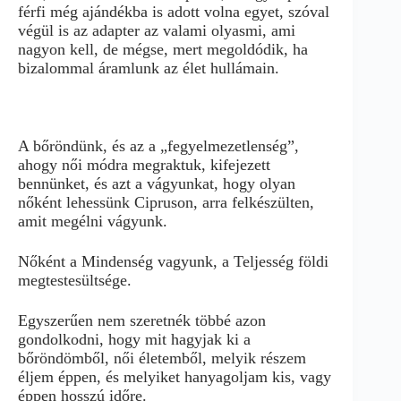
férfi még ajándékba is adott volna egyet, szóval
végül is az adapter az valami olyasmi, ami
nagyon kell, de mégse, mert megoldódik, ha
bizalommal áramlunk az élet hullámain.
A bőröndünk, és az a „fegyelmezetlenség”,
ahogy női módra megraktuk, kifejezett
bennünket, és azt a vágyunkat, hogy olyan
nőként lehessünk Cipruson, arra felkészülten,
amit megélni vágyunk.
Nőként a Mindenség vagyunk, a Teljesség földi
megtestesültsége.
Egyszerűen nem szeretnék többé azon
gondolkodni, hogy mit hagyjak ki a
bőröndömből, női életemből, melyik részem
éljem éppen, és melyiket hanyagoljam kis, vagy
éppen hosszú időre.