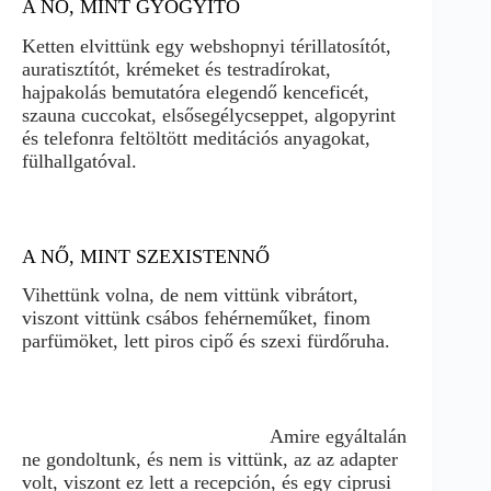
A NŐ, MINT GYÓGYÍTÓ
Ketten elvittünk egy webshopnyi térillatosítót,
auratisztítót, krémeket és testradírokat,
hajpakolás bemutatóra elegendő kenceficét,
szauna cuccokat, elsősegélycseppet, algopyrint
és telefonra feltöltött meditációs anyagokat,
fülhallgatóval.
A NŐ, MINT SZEXISTENNŐ
Vihettünk volna, de nem vittünk vibrátort,
viszont vittünk csábos fehérneműket, finom
parfümöket, lett piros cipő és szexi fürdőruha.
Amire egyáltalán
ne gondoltunk, és nem is vittünk, az az adapter
volt, viszont ez lett a recepción, és egy ciprusi