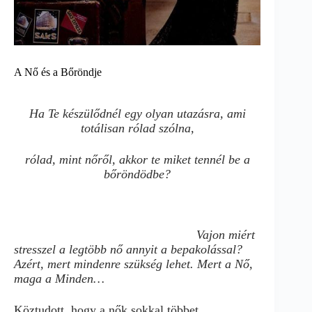
A Nő és a Bőröndje
Ha Te készülődnél egy olyan utazásra, ami
totálisan rólad szólna,
rólad, mint nőről, akkor te miket tennél be a
bőröndödbe?
Vajon miért
stresszel a legtöbb nő annyit a bepakolással?
Azért, mert mindenre szükség lehet. Mert a Nő,
maga a Minden…
Köztudott, hogy a nők sokkal többet