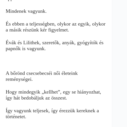
Mindenek vagyunk.
És ebben a teljességben, olykor az egyik, olykor
a másik részünk kér figyelmet.
Évák és Lilithek, szeretők, anyák, gyógyítók és
papnők is vagyunk.
A bőrönd csecsebecséi női életeink
reménységei.
Hogy mindegyik „kellhet”, egy se hiányozhat,
így hát bedobáljuk az összest.
Így vagyunk teljesek, így érezzük kereknek a
történetet.