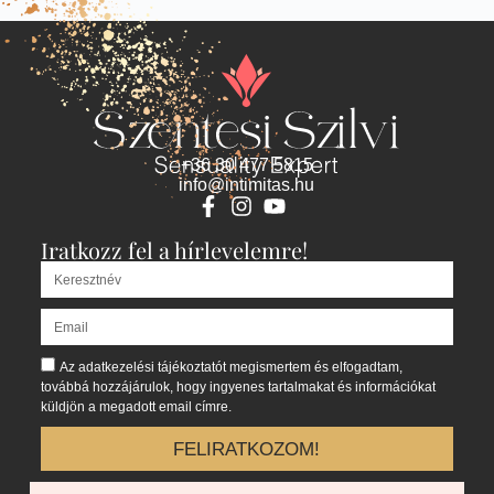
+36 30 477 5815
info@intimitas.hu
Iratkozz fel a hírlevelemre!
Az adatkezelési tájékoztatót megismertem és elfogadtam,
továbbá hozzájárulok, hogy ingyenes tartalmakat és információkat
küldjön a megadott email címre.
FELIRATKOZOM!