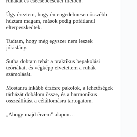
ruhákat és csecsebecséket illetően.
Úgy éreztem, hogy én engedelmesen összébb
húztam magam, mások pedig pofátlanul
elterpeszkedtek.
Tudtam, hogy még egyszer nem leszek
jókislány.
Sutba dobtam tehát a praktikus bepakolási
teóriákat, és végképp elvetettem a ruhák
számolását.
Mostanra inkább érzésre pakolok, a lehetőségek
tárházát dobálom össze, és a harmonikus
összeállítást a célállomásra tartogatom.
Ahogy majd érzem” alapon…
„