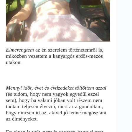
Elmerengtem
az én szerelem történetemről is,
miközben vezettem a kanyargós erdős-mezős
utakon.
Mennyi időt, évet és évtizedeket töltöttem azzal
(és tudom, hogy nem vagyok egyedül ezzel
sem), hogy ha valami jóban volt részem nem
tudtam teljesen élvezni, mert arra gondoltam,
hogy nincsen itt az, akivel jó lenne megosztani
az élményeket.
De olyan is volt, nem is egyszer, hogy el sem