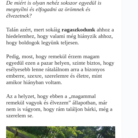
De miért is olyan nehéz sokszor egyedül is
megnyílni és elfogadni az örömnek és
élvezetnek?
Talán azért, mert sokáig
ragaszkodunk
ahhoz a
hiedelemhez, hogy valami még hiányzik ahhoz,
hogy boldogok legyünk teljesen.
Pedig, most, hogy remekül érzem magam
egyedül ezen a pazar helyen, szinte biztos, hogy
esélyesebb lenne rátalálnom arra a bizonyos
emberre, szexre, szerelemre és életre, mint
amikor hiányban voltam.
Az a helyzet, hogy ebben a „magammal
remekül vagyok és élvezem” állapotban, már
nem is vágyom, hogy rám találjon bárki, még a
szerelem se.