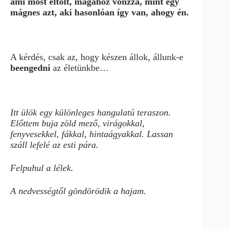
ami most eltölt, magához vonzza, mint egy
mágnes azt, aki hasonlóan így van, ahogy én.
A kérdés, csak az, hogy készen állok, állunk-e
beengedni
az életünkbe…
Itt ülök egy különleges hangulatú teraszon.
Előttem buja zöld mező, virágokkal,
fenyvesekkel, fákkal, hintaágyakkal. Lassan
száll lefelé az esti pára.
Felpuhul a lélek.
A nedvességtől göndörödik a hajam.