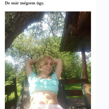
De már mégsem úgy.