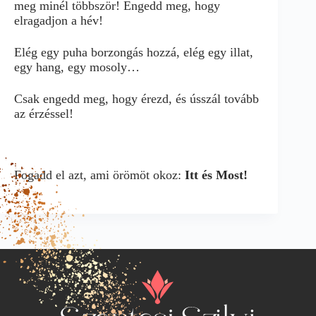
meg minél többször! Engedd meg, hogy
elragadjon a hév!
Elég egy puha borzongás hozzá, elég egy illat,
egy hang, egy mosoly…
Csak engedd meg, hogy érezd, és ússzál tovább
az érzéssel!
Fogadd el azt, ami örömöt okoz:
Itt és Most!