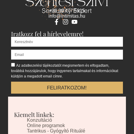
+36 30 477 5815
info@intimitas.hu
Iratkozz fel a hírlevelemre!
Az adatkezelési tájékoztatót megismertem és elfogadtam,
továbbá hozzájárulok, hogy ingyenes tartalmakat és információkat
küldjön a megadott email címre.
FELIRATKOZOM!
Kiemelt linkek:
Konzultáció
Online programok
Tantrikus - Gyógyító Rituálé