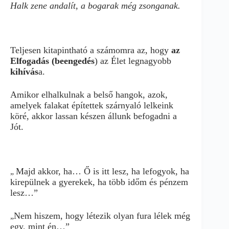
Halk zene andalít, a bogarak még zsonganak.
Teljesen kitapintható a számomra az, hogy
az
Elfogadás (beengedés
) az Élet legnagyobb
kihívás
a.
Amikor elhalkulnak a belső hangok, azok,
amelyek falakat építettek szárnyaló lelkeink
köré, akkor lassan készen állunk befogadni a
Jót.
Majd akkor, ha… Ő is itt lesz, ha lefogyok, ha
„
kirepülnek a gyerekek, ha több időm és pénzem
lesz…”
Nem hiszem, hogy létezik olyan fura lélek még
„
egy, mint én…”