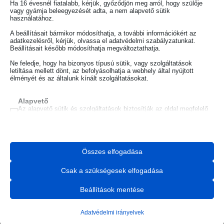
Ha 16 évesnél fiatalabb, kérjük, győződjön meg arról, hogy szülője
vagy gyámja beleegyezését adta, a nem alapvető sütik
használatához.
A beállításait bármikor módosíthatja, a további információkért az
adatkezelésről, kérjük, olvassa el adatvédelmi szabályzatunkat.
Beállításait később módosíthatja megváltoztathatja.
Ne feledje, hogy ha bizonyos típusú sütik, vagy szolgáltatások
+36 30 477 5815
letiltása mellett dönt, az befolyásolhatja a webhely által nyújtott
élményét és az általunk kínált szolgáltatásokat.
info@intimitas.hu
Alapvető
Iratkozz fel a hírlevelemre!
Az alapvető sütik és szolgáltatások biztosítják az oldal megfelelő
működéséhez. Ezek a sütik és szolgáltatások a GDPR szerint nem
igénylik a felhasználó hozzájárulását.
Részletek megjelenítése
Statisztikai
Összes elfogadása
A statisztikai sütik és szolgáltatások felhasználási információkat
cookieyes-consent
gyűjtenek, amelyek lehetővé teszik számunkra, hogy betekintést
Az adatkezelési tájékoztatót megismertem és elfogadtam,
nyerjünk abba, hogyan lépnek kapcsolatba látogatóink a
PHPSESSID
Csak a szükségesek elfogadása
továbbá hozzájárulok, hogy ingyenes tartalmakat és információkat
weboldalunkkal.
küldjön a megadott email címre.
pys_session_entry_referrer
Részletek megjelenítése
Beállítások mentése
woocommerce_cart_hash
FELIRATKOZOM!
Marketing
A marketing szolgáltatásokat harmadik fél hirdetői vagy kiadói
_ga
(kept for: at least one session)
woocommerce_items_in_cart
Adatvédelmi irányelvek
használják személyre szabott hirdetések megjelenítésére. Ezt a
látogatók nyomon követésével teszik meg különböző
_ga_*
(kept for: at least one session)
wordpress_*