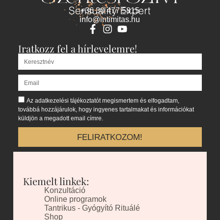
+36 30 477 5815
info@intimitas.hu
Iratkozz fel a hírlevelemre!
Az adatkezelési tájékoztatót megismertem és elfogadtam,
továbbá hozzájárulok, hogy ingyenes tartalmakat és információkat
küldjön a megadott email címre.
FELIRATKOZOM!
Kiemelt linkek:
Konzultáció
Online programok
Tantrikus - Gyógyító Rituálé
Shop