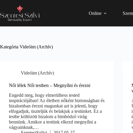
Online
Szem
Kategória
Videóim (Archív)
Videóim (Archív)
Női lélek Női testben – Megnyílni és érezni
Engedd meg, hogy elmerülhess tested
inspirációjában! Az életben nőként biztonságban és
bizalomban érezni magunkat azt is jelenti, hogy
elfogadjuk, tiszteljük és belakjuk a testünket. Ez a
testbe költözött bizalom a bimbódzó virág
bennünk. Amikor a testünk elkezd megnyílni a
vágyainknak,…
SzentesiSzilvi
2017.05.27.