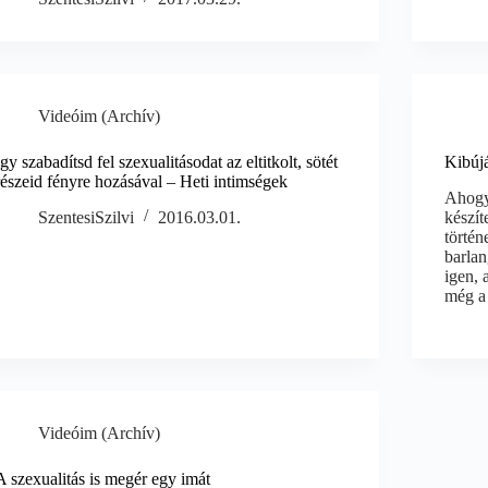
Videóim (Archív)
Így szabadítsd fel szexualitásodat az eltitkolt, sötét
Kibúj
részeid fényre hozásával – Heti intimségek
Ahogy
SzentesiSzilvi
2016.03.01.
készít
történ
barlan
igen, 
még a
Videóim (Archív)
A szexualitás is megér egy imát