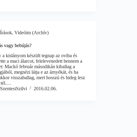
Írások
,
Videóim (Archív)
ás vagy bebújás?
 a kislányom készült tegnap az oviba és
ette a maci álarcot, felelevenedett bennem a
et: Mackó február másodikán kiballag a
gjából, megnézi látja e az árnyékát, és ha
akkor visszaballag, mert hosszú és hideg lesz
 tél.…
SzentesiSzilvi
2016.02.06.