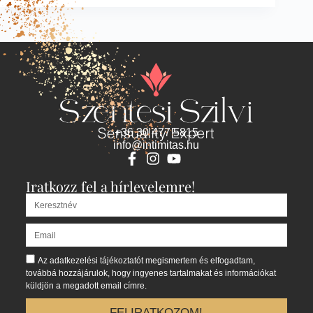
+36 30 477 5815
info@intimitas.hu
Iratkozz fel a hírlevelemre!
Az adatkezelési tájékoztatót megismertem és elfogadtam,
továbbá hozzájárulok, hogy ingyenes tartalmakat és információkat
küldjön a megadott email címre.
FELIRATKOZOM!