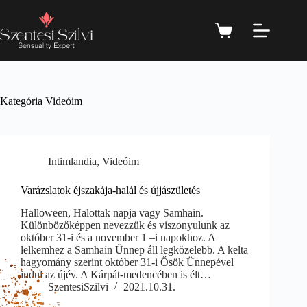
Kategória
Videóim
Intimlandia
,
Videóim
Varázslatok éjszakája-halál és újjászületés
Halloween, Halottak napja vagy Samhain.
Különbözőképpen nevezzük és viszonyulunk az
október 31-i és a november 1 –i napokhoz. A
lelkemhez a Samhain Ünnep áll legközelebb. A kelta
hagyomány szerint október 31-i Ősök Ünnepével
indul az újév. A Kárpát-medencében is élt…
SzentesiSzilvi
2021.10.31.