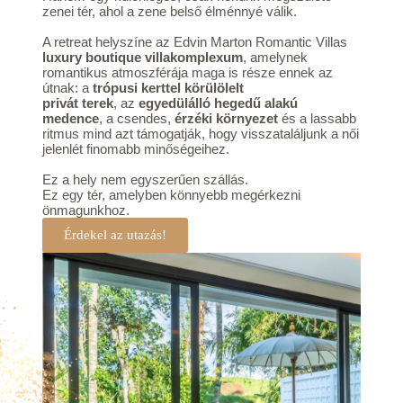
zenei tér, ahol a zene belső élménnyé válik.
A retreat helyszíne az Edvin Marton Romantic Villas
luxury boutique villakomplexum
, amelynek
romantikus atmoszférája maga is része ennek az
útnak: a
trópusi kerttel körülölelt
privát terek
, az
egyedülálló hegedű alakú
medence
, a csendes,
érzéki környezet
és a lassabb
ritmus mind azt támogatják, hogy visszataláljunk a női
jelenlét finomabb minőségeihez.
Ez a hely nem egyszerűen szállás.
Ez egy tér, amelyben könnyebb megérkezni
önmagunkhoz.
Érdekel az utazás!