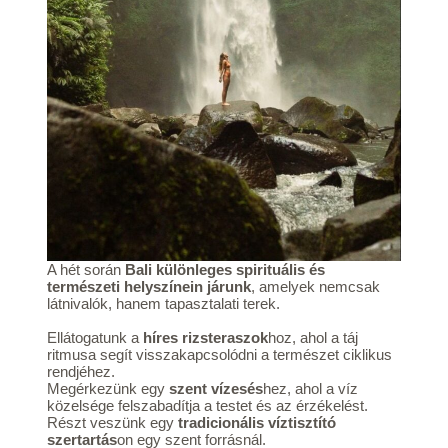
A hét során
Bali különleges spirituális és
természeti helyszínein járunk
, amelyek nemcsak
látnivalók, hanem tapasztalati terek.
Ellátogatunk a
híres rizsteraszok
hoz, ahol a táj
ritmusa segít visszakapcsolódni a természet ciklikus
rendjéhez.
Megérkezünk egy
szent vízesés
hez, ahol a víz
közelsége felszabadítja a testet és az érzékelést.
Részt veszünk egy
tradicionális víztisztító
szertartás
on egy szent forrásnál.