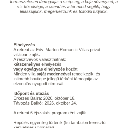
természetesen támogatja: a szépség, a buja növényzet, a
víz közelsége, a csend és a tér mind segítik, hogy
lelassuljunk, megérkezzünk és töltődni tudjunk.
Elhelyezés
A retreat az Edvi Marton Romantic Villas privát
villáiban zajlik.
A résztvevők választhatnak:
kétszemélyes
elhelyezés
vagy egyágyas elhelyezés
között.
Minden villa
saját medencével
rendelkezik, és
intimebb boutique jellegű térként támogatja az
elvonulás nyugodt ritmusát.
Időpont és utazás
Érkezés Balira: 2026. október 18.
Távozás Baliról: 2026. október 24.
A retreat 6 éjszakás programként zajlik.
Repülés egyénileg történik (Isztambulon keresztül
kényelmes útvonallal).