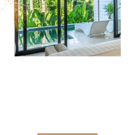
A Sensual Trip az utazás ínyenc műfaja.
Nem turista leszel ezen az úton, hanem egy álomszerű
történet igazi főhőse!
Közösen, egy csodálatos közösséget alkotva
elevenítjük meg a benned szunnyadó
romantikus és érzéki nőt!