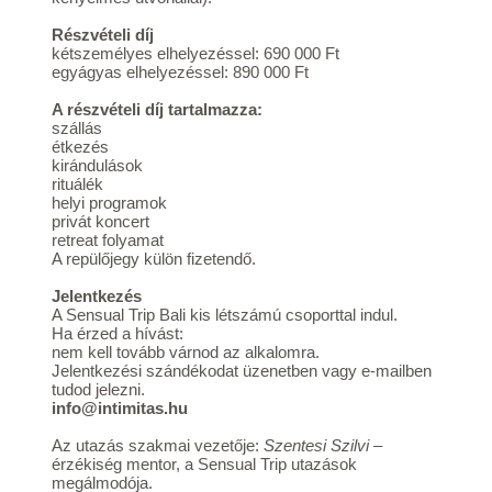
Részvételi díj
kétszemélyes elhelyezéssel: 690 000 Ft
egyágyas elhelyezéssel: 890 000 Ft
A részvételi díj tartalmazza:
szállás
étkezés
kirándulások
rituálék
helyi programok
privát koncert
retreat folyamat
A repülőjegy külön fizetendő.
Jelentkezés
A Sensual Trip Bali kis létszámú csoporttal indul.
Ha érzed a hívást:
nem kell tovább várnod az alkalomra.
Jelentkezési szándékodat üzenetben vagy e-mailben
tudod jelezni.
info@intimitas.hu
Az utazás szakmai vezetője:
Szentesi Szilvi
–
érzékiség mentor, a Sensual Trip utazások
megálmodója.