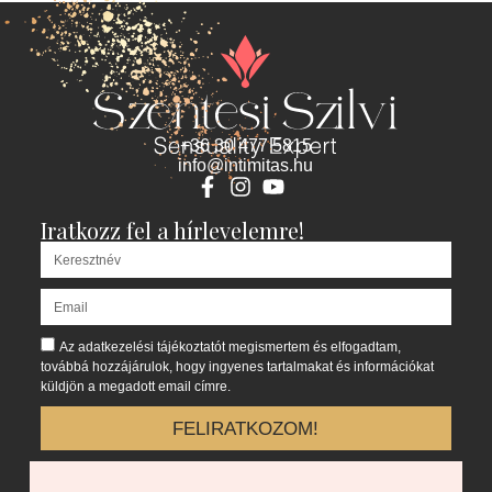
+36 30 477 5815
info@intimitas.hu
Iratkozz fel a hírlevelemre!
Az adatkezelési tájékoztatót megismertem és elfogadtam,
továbbá hozzájárulok, hogy ingyenes tartalmakat és információkat
küldjön a megadott email címre.
FELIRATKOZOM!