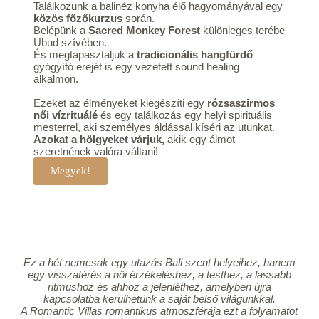
Találkozunk a balinéz konyha élő hagyományával egy
közös főzőkurzus
során.
Belépünk a
Sacred Monkey Forest
különleges terébe
Ubud szívében.
És megtapasztaljuk a
tradicionális hangfürdő
gyógyító erejét is egy vezetett sound healing
alkalmon.
Ezeket az élményeket kiegészíti egy
rózsaszirmos
női vízrituálé
és egy találkozás egy helyi spirituális
mesterrel, aki személyes áldással kíséri az utunkat.
Azokat a hölgyeket várjuk,
akik egy álmot
szeretnének valóra váltani!
Megyek!
Ez a hét nemcsak egy utazás Bali szent helyeihez, hanem
egy visszatérés a női érzékeléshez, a testhez, a lassabb
ritmushoz és ahhoz a jelenléthez, amelyben újra
kapcsolatba kerülhetünk a saját belső világunkkal.
A Romantic Villas romantikus atmoszférája ezt a folyamatot