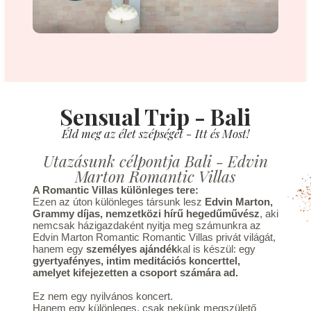
Sensual Trip - Bali
Éld meg az élet szépségét - Itt és Most!
Utazásunk célpontja Bali - Edvin
Marton Romantic Villas
A Romantic Villas különleges tere:
Ezen az úton különleges társunk lesz
Edvin Marton,
Grammy díjas, nemzetközi hírű hegedűművész
, aki
nemcsak házigazdaként nyitja meg számunkra az
Edvin Marton Romantic Romantic Villas privát világát,
hanem egy
személyes ajándék
kal is készül: egy
gyertyafényes, intim meditációs koncerttel,
amelyet kifejezetten a csoport számára ad.
Ez nem egy nyilvános koncert.
Hanem egy különleges, csak nekünk megszülető