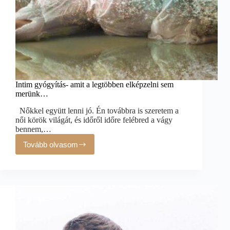
Intim gyógyítás- amit a legtöbben elképzelni sem
merünk…
Nőkkel együtt lenni jó. Én továbbra is szeretem a
női körök világát, és időről időre felébred a vágy
bennem,…
Tovább olvasom