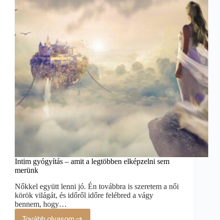
Intim gyógyítás – amit a legtöbben elképzelni sem
merünk
Nőkkel együtt lenni jó. Én továbbra is szeretem a női
körök világát, és időről időre felébred a vágy
bennem, hogy…
Tovább olvasom