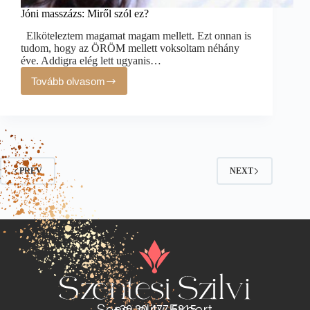
Jóni masszázs: Miről szól ez?
Elköteleztem magamat magam mellett. Ezt onnan is
tudom, hogy az ÖRÖM mellett voksoltam néhány
éve. Addigra elég lett ugyanis…
Tovább olvasom
PREV
NEXT
+36 30 477 5815